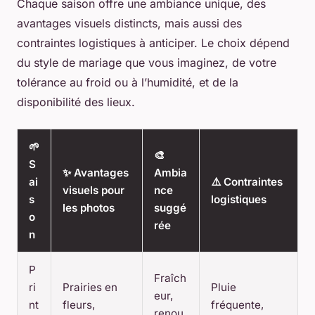
Chaque saison offre une ambiance unique, des
avantages visuels distincts, mais aussi des
contraintes logistiques à anticiper. Le choix dépend
du style de mariage que vous imaginez, de votre
tolérance au froid ou à l’humidité, et de la
disponibilité des lieux.
🌱
🎨
S
✨ Avantages
Ambia
ai
⚠️ Contraintes
visuels pour
nce
s
logistiques
les photos
suggé
o
rée
n
P
Fraîch
ri
Prairies en
Pluie
eur,
nt
fleurs,
fréquente,
renou