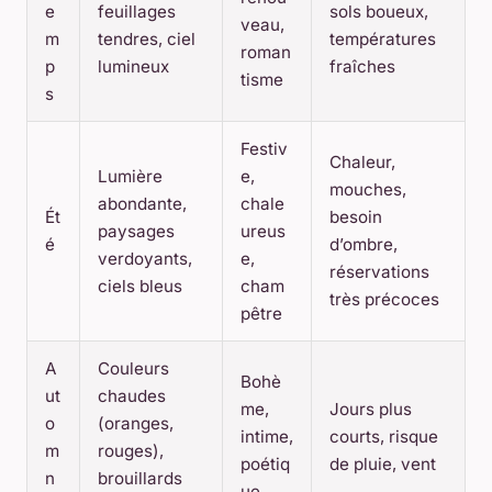
e
feuillages
sols boueux,
veau,
m
tendres, ciel
températures
roman
p
lumineux
fraîches
tisme
s
Festiv
Chaleur,
Lumière
e,
mouches,
abondante,
chale
Ét
besoin
paysages
ureus
é
d’ombre,
verdoyants,
e,
réservations
ciels bleus
cham
très précoces
pêtre
A
Couleurs
Bohè
ut
chaudes
me,
Jours plus
o
(oranges,
intime,
courts, risque
m
rouges),
poétiq
de pluie, vent
n
brouillards
ue