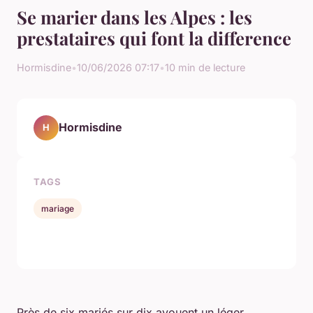
Se marier dans les Alpes : les
prestataires qui font la difference
Hormisdine
•
10/06/2026 07:17
•
10 min de lecture
Hormisdine
H
TAGS
mariage
Près de six mariés sur dix avouent un léger