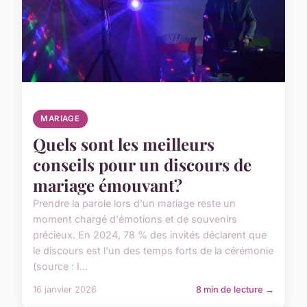
MARIAGE
Quels sont les meilleurs
conseils pour un discours de
mariage émouvant?
Prendre la parole lors d'un mariage reste un
moment chargé d'émotions et de souvenirs
précieux. En 2024, 78 % des invités déclarent que
le discours est l'un des temps forts de la cérémonie
(source : I...
16 janvier 2026
8 min de lecture →