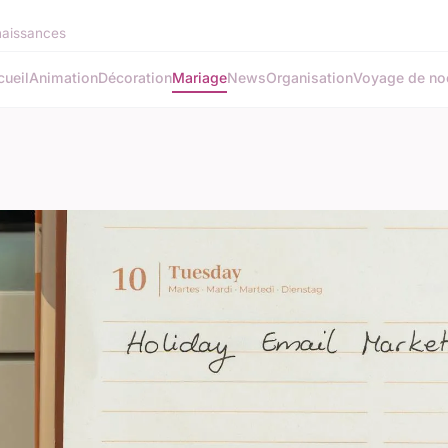
naissances
ueil
Animation
Décoration
Mariage
News
Organisation
Voyage de no