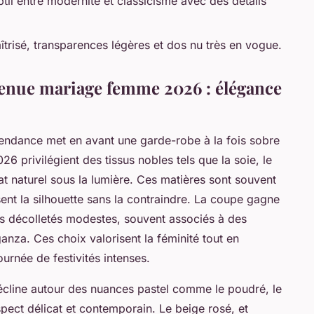
til entre modernité et classicisme avec des détails
risé, transparences légères et dos nu très en vogue.
tenue mariage femme 2026 : élégance
endance met en avant une garde-robe à la fois sobre
6 privilégient des tissus nobles tels que la soie, le
lat naturel sous la lumière. Ces matières sont souvent
ent la silhouette sans la contraindre. La coupe gagne
es décolletés modestes, souvent associés à des
anza. Ces choix valorisent la féminité tout en
ournée de festivités intenses.
 décline autour des nuances pastel comme le poudré, le
pect délicat et contemporain. Le beige rosé, et